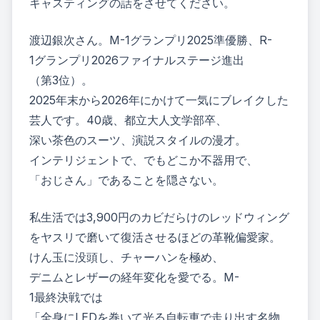
キャスティングの話をさせてください。
渡辺銀次さん。M-1グランプリ2025準優勝、R-
1グランプリ2026ファイナルステージ進出
（第3位）。
2025年末から2026年にかけて一気にブレイクした
芸人です。40歳、都立大人文学部卒、
深い茶色のスーツ、演説スタイルの漫才。
インテリジェントで、でもどこか不器用で、
「おじさん」であることを隠さない。
私生活では
3,900円のカビだらけのレッドウィング
をヤスリで磨いて復活させる
ほどの革靴偏愛家。
けん玉に没頭し、チャーハンを極め、
デニムとレザーの経年変化を愛でる。M-
1最終決戦では
「全身にLEDを巻いて光る自転車で走り出す名物