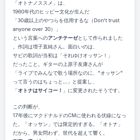
「オトナノススメ」は、
1960年代のヒッピー文化が生んだ
「30歳以上のやつらを信用するな（Don't trust
anyone over 30）」
という言葉への
アンチテーゼ
として作られました
。作詞は増子直純さん。面白いのは、
サビの歌詞が当初は「それゆけオッサン！」
だったこと。ギターの上原子友康さんが
「ライブでみんなで歌う場所なのに、"オッサン"
って言うのはちょっと…」と提案し、
「
オトナはサイコー！
」に変更されたそうです。
この判断が、
17年後にマクドナルドのCMに使われる伏線になっ
た。「オッサン」では限定的すぎる。「オトナ」
だから、男女問わず、世代を超えて響く。