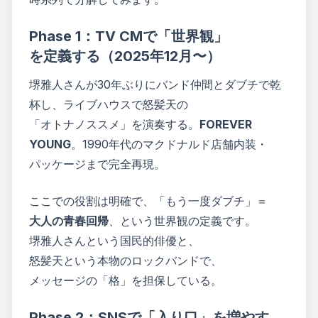
Phase 1：TV CMで「世界観」
を定義する（2025年12月〜）
堺雅人さんが30年ぶりにバンド仲間とダブチで乾
杯し、ライブハウスで怒髪天の
「オトナノススメ」を演奏する
。
FOREVER
YOUNG
。1990年代のマクドナルド店舗内装・
パッケージまで完全再現。
ここでの役割は明確で、「もう一度ダブチ」＝
大人の青春回帰
、という世界観の定義です。
堺雅人さんという国民的俳優と、
怒髪天という本物のロックバンドで、
メッセージの「格」を担保している。
Phase 2：SNSで「入り口」を増やす