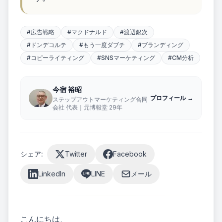
お
問
い
#
広告戦略
#
マクドナルド
#
渡辺銀次
合
#
ドンデコルテ
#
もう一度ダブチ
#
ブランディング
わ
#
コピーライティング
#
SNSマーケティング
#
CM分析
せ
今宿 裕昭
プロフィール →
ステップ
ステップアウトマーケティング合同
会社 代表｜元博報堂 29年
アウトマ
ーケティ
ング合同
会社
お問い合わ
シェア:
Twitter
Facebook
せはフォー
ムよりお願
LinkedIn
LINE
メール
いいたしま
す
こんにちは、