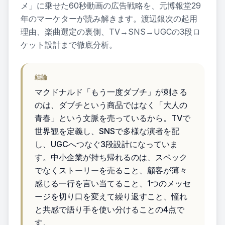
メ」に乗せた60秒動画の広告戦略を、元博報堂29
ス
年のマーケターが読み解きます。渡辺銀次の起用
理由、楽曲選定の裏側、TV→SNS→UGCの3段ロ
ブログ
ケット設計まで徹底分析。
セミナ
ー
結論
マクドナルド「もう一度ダブチ」が刺さる
資料ダ
のは、ダブチという商品ではなく「大人の
ウンロ
青春」という文脈を売っているから。TVで
ード
世界観を定義し、SNSで多様な演者を配
し、UGCへつなぐ3段設計になっていま
無料AI
す。中小企業が持ち帰れるのは、スペック
診断
でなくストーリーを売ること、顧客が薄々
感じる一行を言い当てること、1つのメッセ
ージを切り口を変えて繰り返すこと、憧れ
と共感で語り手を使い分けることの4点で
す。