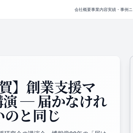
会社概要
事業内容
実績・事例
ニ
滋賀】創業支援マ
演 ─ 届かなけれ
いのと同じ