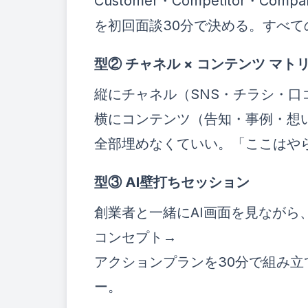
Customer・Competitor・
を初回面談30分で決める。すべ
型② チャネル × コンテンツ マト
縦にチャネル（SNS・チラシ・口
横にコンテンツ（告知・事例・想
全部埋めなくていい。「ここはや
型③ AI壁打ちセッション
創業者と一緒にAI画面を見ながら
コンセプト→
アクションプランを30分で組み
ー。