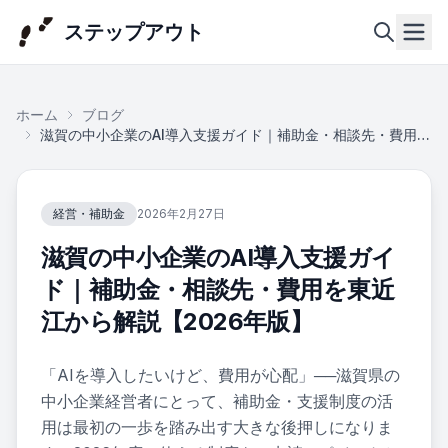
ステップアウト
ホーム
ブログ
ホーム
滋賀の中小企業のAI導入支援ガイド｜補助金・相談先・費用を東近江から解説【2026年版】
会社概
経営・補助金
2026年2月27日
要
滋賀の中小企業のAI導入支援ガイ
事業内
ド｜補助金・相談先・費用を東近
容
江から解説【2026年版】
実績・
「AIを導入したいけど、費用が心配」──滋賀県の
事例
中小企業経営者にとって、補助金・支援制度の活
用は最初の一歩を踏み出す大きな後押しになりま
ニュー