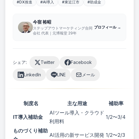
#
DX推進
#
AI導入
#
東近江市
#
助成金
お
問
い
今宿 裕昭
合
プロフィール →
ステップアウトマーケティング合同
わ
会社 代表｜元博報堂 29年
せ
ステップ
シェア:
Twitter
Facebook
アウトマ
ーケティ
LinkedIn
LINE
メール
ング合同
会社
お問い合わ
せはフォー
制度名
主な用途
補助率
ムよりお願
いいたしま
AIツール導入・クラウド
す
IT導入補助金
1/2〜3/4
利用料
ものづくり補助
AI活用の新サービス開発
1/2〜2/3