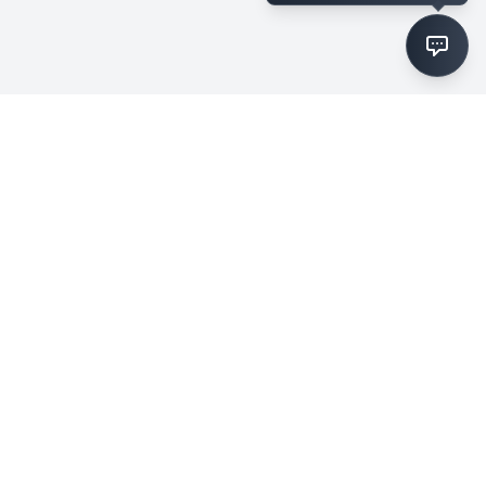
ステップアウトマーケティング
生成AIで、仕事を前に進める。
無料相談を申し込む
事業内容
会社情報
戦略設計セッション
会社概要