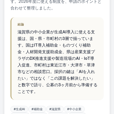
す。2026年度に使える制度を、申請のポイントと
ス
合わせて整理しました。
ブログ
結論
セミナ
滋賀県の中小企業が生成AI導入に使える支
ー
援は、国・県・市町村の3層で揃っていま
す。国はIT導入補助金・ものづくり補助
資料ダ
金・人材開発支援助成金、県は産業支援プ
ウンロ
ラザのDX推進支援や製造現場のAI・IoT導
ード
入促進、市町村は東近江市・大津市・草津
市などの相談窓口。採択の鍵は「AIを入れ
無料AI
たい」ではなく「この課題を解決したい」
と数字で語り、公募の3ヶ月前から準備する
診断
ことです。
#
生成AI
#
補助金
#
滋賀県
#
中小企業