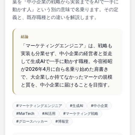
葉を『中小企業の戦略から実装までをAIで一手に
ス
動かす人』という別の意味で名乗ります。その定
義と、既存職種との違いを解説します。
ブログ
セミナ
結論
ー
「マーケティングエンジニア」は、戦略も
実装も分業せず、中小企業の経営者と並走
資料ダ
して生成AIで一手に動かす職種。今宿裕昭
ウンロ
が2026年4月に自ら名乗り始めた肩書き
ード
で、大企業しか持てなかったマーケの規模
と質を、中小企業に届けることを目指す。
無料AI
診断
#
マーケティングエンジニア
#
生成AI
#
中小企業
#
MarTech
#
AI活用
#
マーケティング戦略
#
グロースハッカー
#
博報堂