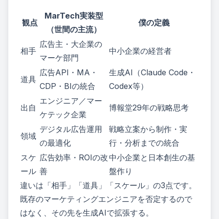
MarTech実装型
観点
僕の定義
（世間の主流）
広告主・大企業の
相手
中小企業の経営者
マーケ部門
広告API・MA・
生成AI（Claude Code・
道具
CDP・BIの統合
Codex等）
エンジニア／マー
出自
博報堂29年の戦略思考
ケテック企業
デジタル広告運用
戦略立案から制作・実
領域
の最適化
行・分析までの統合
スケ
広告効率・ROIの改
中小企業と日本創生の基
ール
善
盤作り
違いは「相手」「道具」「スケール」の3点です。
既存のマーケティングエンジニアを否定するので
はなく、その先を生成AIで拡張する。