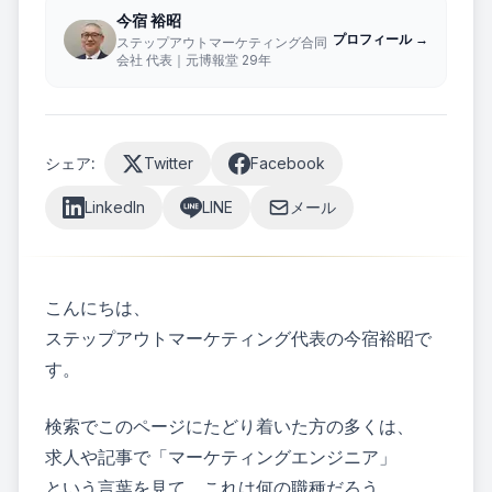
お
今宿 裕昭
問
プロフィール →
ステップアウトマーケティング合同
会社 代表｜元博報堂 29年
い
合
わ
せ
シェア:
Twitter
Facebook
LinkedIn
LINE
メール
ステップ
アウトマ
ーケティ
ング合同
こんにちは、
会社
ステップアウトマーケティング代表の今宿裕昭で
お問い合わ
せはフォー
す。
ムよりお願
いいたしま
す
検索でこのページにたどり着いた方の多くは、
求人や記事で「マーケティングエンジニア」
という言葉を見て、これは何の職種だろう、