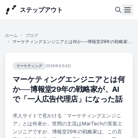
ステップアウト
ホーム
ブログ
ホーム
マーケティングエンジニアとは何か──博報堂29年の戦略家が、AIで「一人広告代理店」になった話
会社概
マーケティング
2026年6月4日
要
マーケティングエンジニアとは何
事業内
か──博報堂29年の戦略家が、AI
容
で「一人広告代理店」になった話
実績・
求人サイトで見かける「マーケティングエンジニ
事例
ア」とは何者か。世間の主流はMarTechの実装エ
ンジニアですが、博報堂29年の戦略家は、この言
ニュー