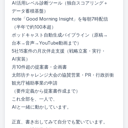
AI活用レベル診断ツール（独自スコアリング＋
データ蓄積基盤）
note「Good Morning Insight」を毎朝7時配信
（半年で約100本超）
ポッドキャスト自動生成パイプライン（原稿→
台本→音声→YouTube動画まで）
5社15案件の月次伴走支援（戦略立案・実行・
AI実装）
月10件超の提案書・企画書
太郎坊チャレンジ大会の協賛営業・PR・行政折衝
観光庁補助事業の申請
（要件定義から提案書作成まで）
これ全部を、一人で、
AIと一緒に動かしています。
正直、書き出してみて自分でも驚いています。